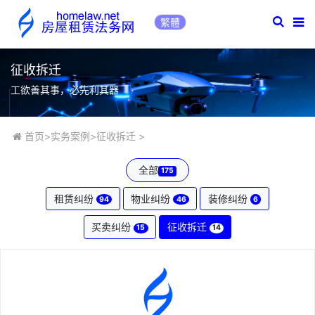
繁體
征收拆迁
工欲善其事，必先利其器
首页
>
实务案例
>
征收拆迁
>
全部
175
租赁纠纷
物业纠纷
装修纠纷
94
46
6
买卖纠纷
征收拆迁
15
14