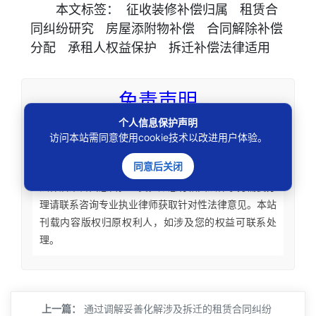
本文
标签
：
征收装修补偿归属
租赁合
同纠纷研究
房屋添附物补偿
合同解除补偿
分配
承租人权益保护
拆迁补偿法律适用
免责声明
个人信息保护声明
本站所刊资讯仅为学术观点交流，不构成任何形式
访问本站需同意使用cookie技术以改进用户体验。
法律意见建议。法律适用存在地域、时效、个案等差
同意后关闭
异，请勿生搬硬套处理具体个案纠纷，由此产生的一切
法律后果皆由您自担全责。如您有相关法律事务需要办
理请联系咨询专业执业律师获取针对性法律意见。本站
刊载内容版权归原权利人，如涉及您的权益可联系处
理。
上一篇：
通过调解妥善化解涉及拆迁的租赁合同纠纷