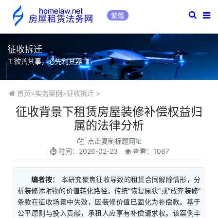
繁體
征收拆迁
工欲善其事，必先利其器
首页
>
实务案例
>
征收拆迁
>
征收背景下租赁房屋装修补偿权益归
属的法律分析
点击复制标题网址
时间：
2026-02-23
查看：1087
编者按：
本研究聚焦征收导致的租赁合同解除情形，分
析装修添附物的价值转化路径。传统“恢复原状”或“放弃装修”
条款在征收场景中失效，因装修价值已固化为补偿款。基于
公平原则与投入贡献，承租人应享有补偿请求权。该案例丰