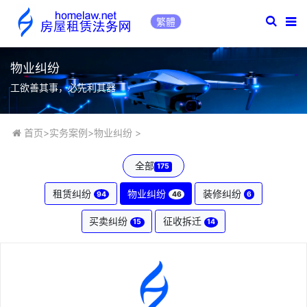
繁體
物业纠纷
工欲善其事，必先利其器
首页
>
实务案例
>
物业纠纷
>
全部
175
租赁纠纷
物业纠纷
装修纠纷
94
46
6
买卖纠纷
征收拆迁
15
14