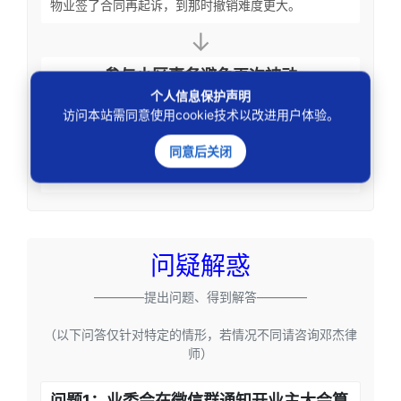
物业签了合同再起诉，到那时撤销难度更大。
↓
参与小区事务避免再次被动
个人信息保护声明
积极参加业主大会，关注业委会发布的每一条通知
访问本站需同意使用cookie技术以改进用户体验。
和公告。如果发现问题及时提出书面异议并保留记录。
平时多和邻居沟通，了解大家的真实意愿，防止业委会
同意后关闭
在信息不透明的情况下作出不符合全体业主利益的决
定。
问疑解惑
————提出问题、得到解答————
（以下问答仅针对特定的情形，若情况不同请咨询邓杰律
师）
问题1：业委会在微信群通知开业主大会算