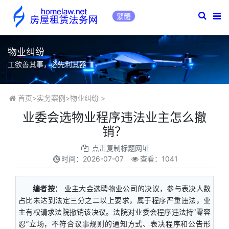
繁體
物业纠纷
工欲善其事，必先利其器
首页
>
实务案例
>
物业纠纷
>
业委会选物业程序违法业主怎么撤
销？
点击复制标题网址
时间：
2026-07-07
查看：1041
编者按：
业主大会选聘物业公司的决议，参与表决人数
占比未达到法定三分之二以上要求，属于程序严重违法，业
主有权请求法院撤销该决议。法院对业委会程序违法持“零容
忍”立场，不符合议事规则的通知方式、表决程序和公告形