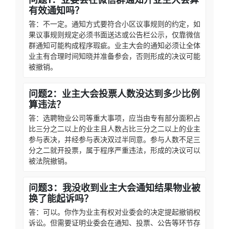
有效通知吗？
答：不一定。通知方式要符合小区议事规则的约定，如
果议事规则规定必须书面送达或公告栏公示，仅靠微信
群通知可能构成程序瑕疵。业主大会的通知必须让全体
业主有合理时间知晓并准备参会，否则形成的决议可能
被撤销。
问题2：业主大会投票人数没达到多少比例
算违法？
答：选聘物业公司等重大事项，应当由专有部分面积占
比三分之二以上的业主且人数占比三分之二以上的业主
参与表决，并经参与表决双过半同意。参与人数不足三
分之二就开投票，属于程序严重违法，形成的决议可以
被法院撤销。
问题3：我没收到业主大会通知结果物业被
换了能起诉吗？
答：可以。你作为业主有权对业委会的决定提起撤销权
诉讼。但需要证明业委会在通知、投票、公告等环节存