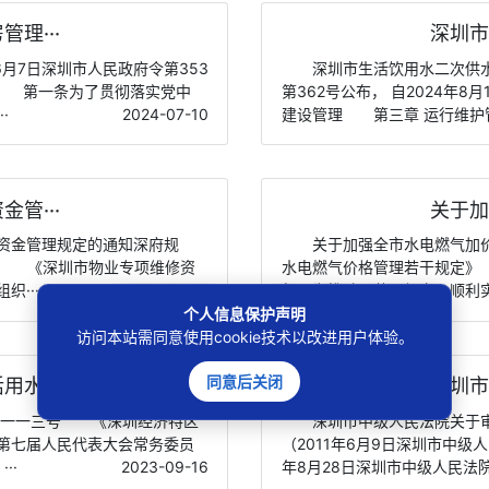
理···
深圳市
月7日深圳市人民政府令第353
深圳市生活饮用水二次供水
 则 第一条为了贯彻落实党中
第362号公布， 自2024
·
2024-07-10
建设管理 第三章 运行维护管
管···
关于加
资金管理规定的通知深府规
关于加强全市水电燃气加
位： 《深圳市物业专项维修资
水电燃气价格管理若干规定》（
···
2024-06-19
行。为推动《若干规定》顺利实
个人信息保护声明
访问本站需同意使用cookie技术以改进用户体验。
同意后关闭
水···
深圳市
第一一三号 《深圳经济特区
深圳市中级人民法院关于
第七届人民代表大会常务委员
（2011年6月9日深圳市中级
··
2023-09-16
年8月28日深圳市中级人民法院