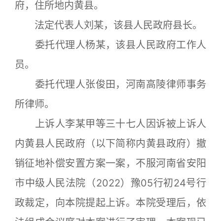
府，住所地内黄县。
法定代表人刘某，该县人民政府县长。
委托代理人杨某，该县人民政府工作人
员。
委托代理人张俊田，河南高陵律师事务
所律师。
上诉人李某甲等三十七人因诉被上诉人
内黄县人民政府（以下简称内黄县政府）撤
销征地补偿安置方案一案，不服河南省安阳
市中级人民法院（2022）豫05行初24号行
政裁定，向本院提起上诉。本院受理后，依