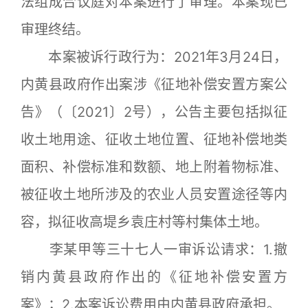
法组成合议庭对本案进行了审理。本案现已
审理终结。
本案被诉行政行为：2021年3月24日，
内黄县政府作出案涉《征地补偿安置方案公
告》（〔2021〕2号），公告主要包括拟征
收土地用途、征收土地位置、征地补偿地类
面积、补偿标准和数额、地上附着物标准、
被征收土地所涉及的农业人员安置途径等内
容，拟征收高堤乡袁庄村等村集体土地。
李某甲等三十七人一审诉讼请求：1.撤
销内黄县政府作出的《征地补偿安置方
案》；2.本案诉讼费用由内黄县政府承担。