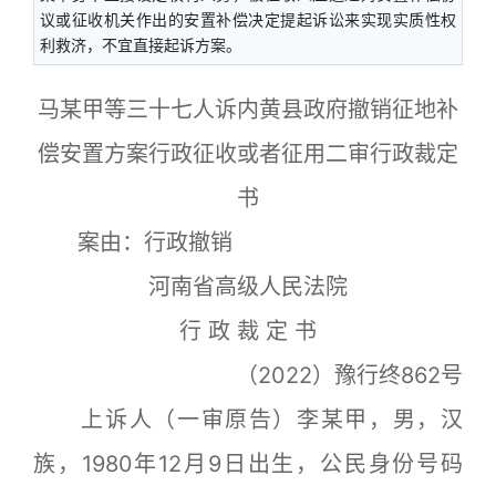
议或征收机关作出的安置补偿决定提起诉讼来实现实质性权
利救济，不宜直接起诉方案。
马某甲等三十七人诉内黄县政府撤销征地补
偿安置方案行政征收或者征用二审行政裁定
书
案由
：
行政撤销
河南省高级人民法院
行 政 裁 定 书
（2022）豫行终862号
上诉人（一审原告）李某甲，男，汉
族，1980年12月9日出生，公民身份号码