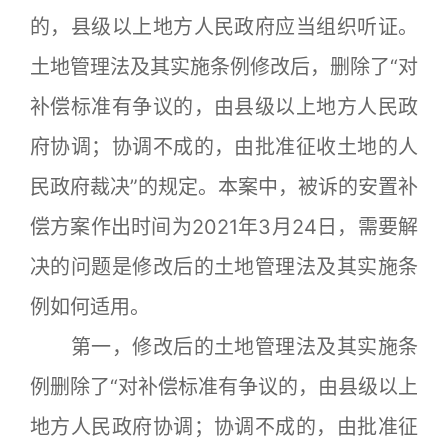
的，县级以上地方人民政府应当组织听证。
土地管理法及其实施条例修改后，删除了“对
补偿标准有争议的，由县级以上地方人民政
府协调；协调不成的，由批准征收土地的人
民政府裁决”的规定。本案中，被诉的安置补
偿方案作出时间为2021年3月24日，需要解
决的问题是修改后的土地管理法及其实施条
例如何适用。
第一，修改后的土地管理法及其实施条
例删除了“对补偿标准有争议的，由县级以上
地方人民政府协调；协调不成的，由批准征