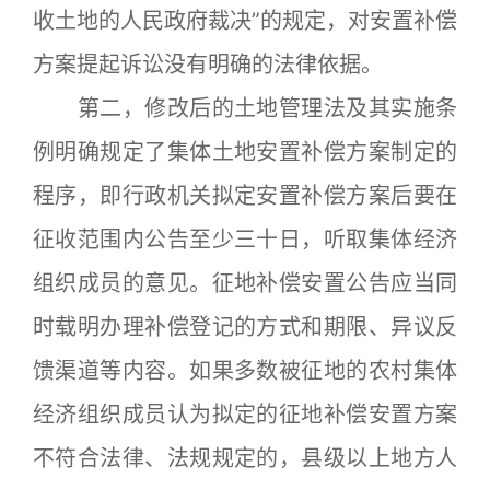
收土地的人民政府裁决”的规定，对安置补偿
方案提起诉讼没有明确的法律依据。
第二，修改后的土地管理法及其实施条
例明确规定了集体土地安置补偿方案制定的
程序，即行政机关拟定安置补偿方案后要在
征收范围内公告至少三十日，听取集体经济
组织成员的意见。征地补偿安置公告应当同
时载明办理补偿登记的方式和期限、异议反
馈渠道等内容。如果多数被征地的农村集体
经济组织成员认为拟定的征地补偿安置方案
不符合法律、法规规定的，县级以上地方人