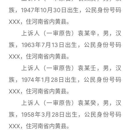
族，1947年10月30日出生，公民身份号码
XXX，住河南省内黄县。
上诉人（一审原告）袁某辛，男，汉
族，1963年7月13日出生，公民身份号码
XXX，住河南省内黄县。
上诉人（一审原告）袁某壬，男，汉
族，1974年1月28日出生，公民身份号码
XXX，住河南省内黄县。
上诉人（一审原告）袁某癸，男，汉
族，1958年3月28日出生，公民身份号码
XXX，住河南省内黄县。