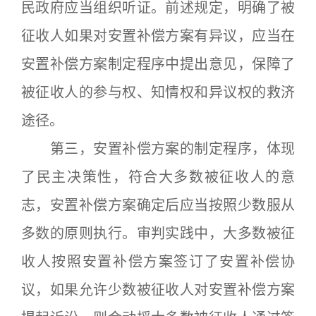
民政府应当组织听证。前述规定，明确了被
征收人如果对安置补偿方案有异议，应当在
安置补偿方案制定程序中提出意见，保障了
被征收人的参与权、知情权和异议权的救济
途径。
第三，安置补偿方案的制定程序，体现
了民主决策性，符合大多数被征收人的意
志，安置补偿方案确定后应当按照少数服从
多数的原则执行。审判实践中，大多数被征
收人按照安置补偿方案签订了安置补偿协
议，如果允许少数被征收人对安置补偿方案