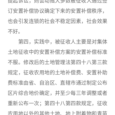
提起诉讼，则会动摇大多数被征收人通过签
订安置补偿协议确定下来的安置补偿秩序，
也会引发连锁的社会不稳定因素，社会效果
不好。
第四，实践中，被征收人主要是对集体
土地征收中的安置补偿方案的安置补偿标准
不服。修改后的土地管理法第四十八第三款
规定，征收农用地的土地补偿费、安置补助
费标准由省、自治区、直辖市通过制定公布
区片综合地价确定，并至少每三年调整或者
重新公布一次；第四十八第四款规定，征收
农用地以外的其他土地、地上附着物和青苗