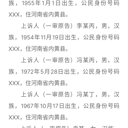
族，1955年1月1日出生，公民身份号码
XXX，住河南省内黄县。
上诉人（一审原告）李某丙，男，汉
族，1954年11月19日出生，公民身份号码
XXX，住河南省内黄县。
上诉人（一审原告）冯某丙，男，汉
族，1972年5月28日出生，公民身份号码
XXX，住河南省内黄县。
上诉人（一审原告）冯某丁，男，汉
族，1967年10月17日出生，公民身份号码
XXX，住河南省内黄县。