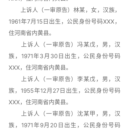
上诉人（一审原告）林某，女，汉族，
1961年7月15日出生，公民身份号码XXX，
住河南省内黄县。
上诉人（一审原告）冯某戊，男，汉
族，1971年3月30日出生，公民身份号码
XXX，住河南省内黄县。
上诉人（一审原告）李某戊，男，汉
族，1955年12月27日出生，公民身份号码
XXX，住河南省内黄县。
上诉人（一审原告）沈某甲，男，汉
族，1971年9月20日出生，公民身份号码