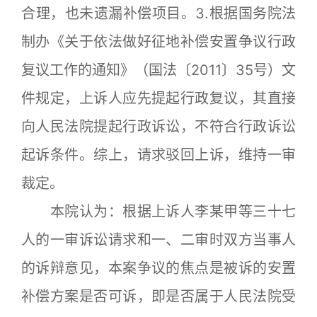
合理，也未遗漏补偿项目。3.根据国务院法
制办《关于依法做好征地补偿安置争议行政
复议工作的通知》（国法〔2011〕35号）文
件规定，上诉人应先提起行政复议，其直接
向人民法院提起行政诉讼，不符合行政诉讼
起诉条件。综上，请求驳回上诉，维持一审
裁定。
本院认为：根据上诉人李某甲等三十七
人的一审诉讼请求和一、二审时双方当事人
的诉辩意见，本案争议的焦点是被诉的安置
补偿方案是否可诉，即是否属于人民法院受