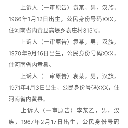
上诉人（一审原告）袁某，男，汉族，
1966年1月12日出生，公民身份号码XXX，
住河南省内黄县高堤乡袁庄村315号。
上诉人（一审原告）袁某，男，汉族，
1970年9月16日出生，公民身份号码XXX，
住河南省内黄县。
上诉人（一审原告）袁某，男，汉族，
1971年4月3日出生，公民身份号码XXX，住
河南省内黄县。
上诉人（一审原告）李某乙，男，汉
族，1967年2月17日出生，公民身份号码