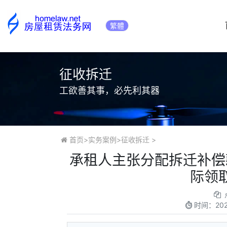
繁體
征收拆迁
工欲善其事，必先利其器
首页
>
实务案例
>
征收拆迁
>
承租人主张分配拆迁补偿
际领
时间：
20