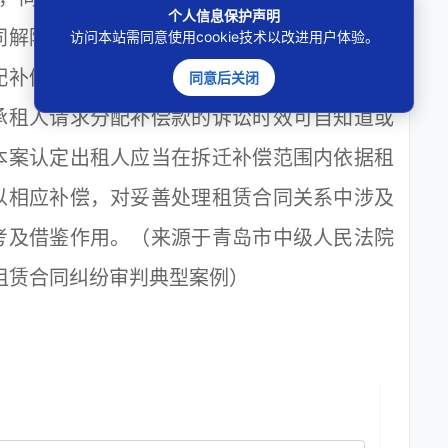
个人信息保护声明
同解除，承租人可以依据租赁合同向出租人或
访问本站需同意使用cookie技术以改进用户体验。
配补偿款。出租人在领取补偿款后，应将属于
同意后关闭
承租人请求分配补偿款的诉讼时效可自知道或
本案认定出租人应当在拆迁补偿范围内依据租
以相应补偿，对妥善处理租赁合同关系中涉及
考及借鉴作用。（来源于青岛市中级人民法院
屋租赁合同纠纷审判典型案例）