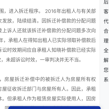
后
，进入拆迁程序。 2016年出租人与有关部
客
次发放，陆续结清。因拆迁补偿款的分配问题
代
被上诉人还就该拆迁补偿款的分配问题多次向
0年，承租人在得知出租人已实际领取补偿款后
理
诉讼时效期间应自承租人知晓补偿款已经实际
全
款，未超诉讼时效，一审判决并无不当。
解
您
房屋拆迁补偿中的被拆迁人为房屋所有权
系
房屋征收拆迁部门与房屋所有人。因此，承租
体。但承租人作为租赁房屋实际使用人，因房
，同样面临经营风险与财产损失。司法实践