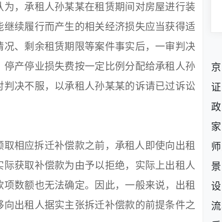
认为，承租人孙某某在租赁期间对房屋进行装
能继续履行而产生的相关经济损失应当获得适
情况、剩余租赁期限等案件事实后，一审判决
、停产停业损失费按一定比例分配给承租人孙
京
对判决不服，以承租人孙某某的诉请已过诉讼
证
政
家
取相应拆迁补偿款之前，承租人即使向出租
师
实际获取补偿款为由予以拒绝，实际上出租人
景
款项数额也无法确定。因此，一般来说，出租
设
够向出租人据实主张拆迁补偿款的前提条件之
流