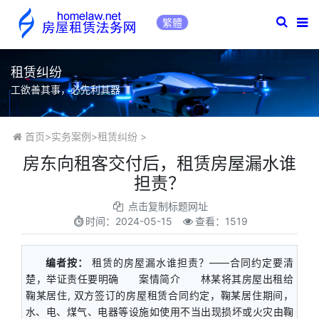
繁體
租赁纠纷
工欲善其事，必先利其器
首页
>
实务案例
>
租赁纠纷
>
房东向租客交付后，租赁房屋漏水谁
担责？
点击复制标题网址
时间：
2024-05-15
查看：1519
编者按：
租赁的房屋漏水谁担责？——合同约定要清
楚，举证责任要明确 案情简介 林某将其房屋出租给
鞠某居住, 双方签订的房屋租赁合同约定，鞠某居住期间，
水、电、煤气、电器等设施如使用不当出现损坏或火灾由鞠