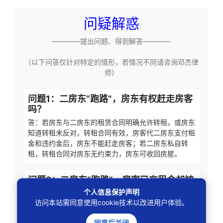
问疑解惑
————提出问题、得到解答————
（以下问答仅针对特定的情形，若情况不同请咨询邓杰律
师）
问题1：二房东“跑路”，房东有权赶走房客
吗？
答：若房东与二房东的租赁合同明确允许转租，或房东
知道转租未反对，转租合同有效，房客代二房东支付租
金和违约金后，房东不能赶走房客；若二房东私自转
租，转租合同对房东无约束力，房东可收回房屋。
问题2：二房东“跑路”，房客已交租金却被
要求搬离，能找二房东追责吗？
个人信息保护声明
访问本站需同意使用cookie技术以改进用户体验。
答：可以。房客已支付租金的情况下，二房东有义务提
供可正常使用的房屋，否则房客有权解除合同，要求二
同意后关闭