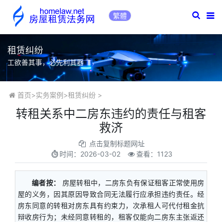
繁體
租赁纠纷
工欲善其事，必先利其器
首页
>
实务案例
>
租赁纠纷
>
转租关系中二房东违约的责任与租客
救济
点击复制标题网址
时间：
2026-03-02
查看：1123
编者按：
房屋转租中，二房东负有保证租客正常使用房
屋的义务，因其原因导致合同无法履行应承担违约责任。经
房东同意的转租对房东具有约束力，次承租人可代付租金抗
辩收房行为；未经同意转租的，租客仅能向二房东主张返还