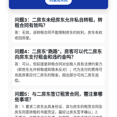
房东退还未使用期间的租金、保证金，以及赔偿其他损
失。
问题3：二房东未经房东允许私自转租，转
租合同有效吗？
答：无效，该转租合同不能限制房东的权利，房东有权
收回房屋。
问题4：二房东“跑路”，房客可以代二房东
向房东支付租金和违约金吗？
答：可以，但前提是转租合同对出租人具有法律约束力
（即房东允许转租或知情未反对）；代为支付的费用可
充抵房客应付二房东的租金，超出部分可向二房东追
偿。
问题5：与二房东签订租赁合同，需注意哪
些事项？
答：1. 要求二房东出具身份证、其与房东的租赁合同及
房东同意转租的书面凭证，最好让房东签字确认；2.