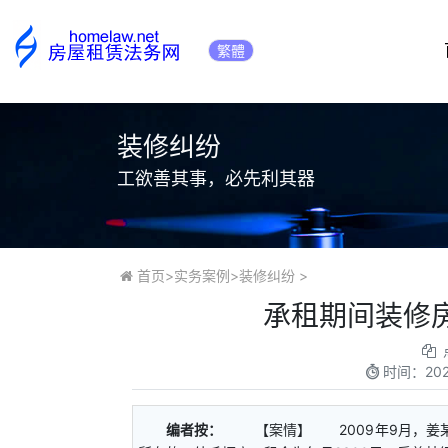
繁體
装修纠纷
工欲善其事，必先利其器
首页
>
实务案例
>
装修纠纷
>
​承租期间装修
时间：
20
编者按：
【案情】 2009年9月，姜某