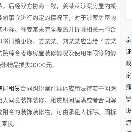
系。后经双方协商一致，姜某从涉案房屋内搬
装修事宜进行约定的情况下，对于涉案房屋内
某拆除。在姜某未完全搬离并拆除相关未附合
京
即将门锁更换，姜某某、刘某某应当给予姜某
证
法院综合考虑房屋装修情况及使用年限等酌情
政
修物品损失3000元。
家
师
房屋租赁
合同纠纷案件具体应用法律若干问题
景
租人同意装饰装修，租赁期间届满或者合同解
设
成附合的装饰装修物，可由承租人拆除。因拆
流
复原状。