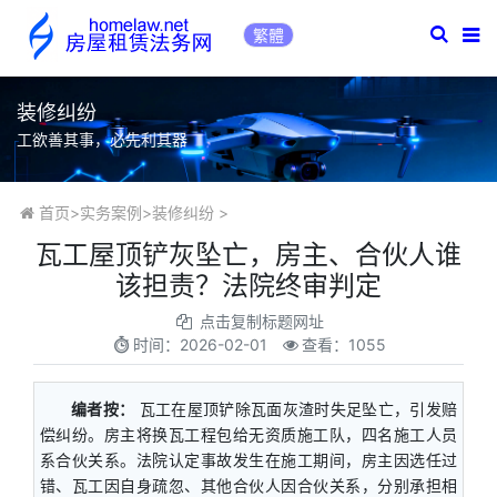
繁體
装修纠纷
工欲善其事，必先利其器
首页
>
实务案例
>
装修纠纷
>
瓦工屋顶铲灰坠亡，房主、合伙人谁
该担责？法院终审判定
点击复制标题网址
时间：
2026-02-01
查看：1055
编者按：
瓦工在屋顶铲除瓦面灰渣时失足坠亡，引发赔
偿纠纷。房主将换瓦工程包给无资质施工队，四名施工人员
系合伙关系。法院认定事故发生在施工期间，房主因选任过
错、瓦工因自身疏忽、其他合伙人因合伙关系，分别承担相