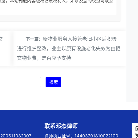
意见。本站刊载内容版权归原权利人，如涉及您的权益可联系
交
​新物业服务人接管老旧小区后积极
下一篇：
进行维护整改，业主以原有设施老化失效为由拒
交物业费，是否应予支持
搜索
联系邓杰律师
00511032007
律师执业证号：14403201810022100