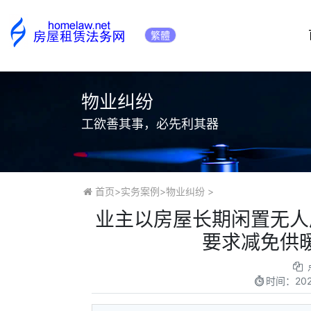
繁體
物业纠纷
工欲善其事，必先利其器
首页
>
实务案例
>
物业纠纷
>
​业主以房屋长期闲置无
要求减免供
时间：
20