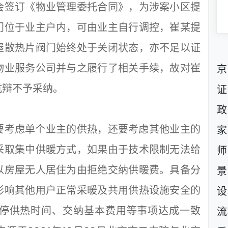
会签订《物业管理委托合同》，为涉案小区提
门位于业主户内，可由业主自行调控，崔某提
屋散热片阀门始终处于关闭状态，亦不足以证
物业服务公司并与之履行了相关手续，故对崔
京
抗辩不予采纳。
证
政
考虑单个业主的供热，还要考虑其他业主的
家
采取集中供暖方式，如果由于技术限制无法给
师
以房屋无人居住为由拒绝交纳供暖费。具备分
景
影响其他用户正常采暖及共用供热设施安全的
设
停供热时间、交纳基本费用等事项达成一致
流