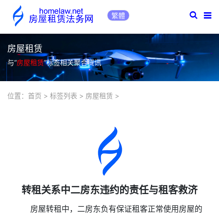
繁體
房屋租赁
与“
房屋租赁
”标签相关聚合资讯
位置：
首页
>
标签列表
>
房屋租赁
>
转租关系中二房东违约的责任与租客救济
房屋转租中，二房东负有保证租客正常使用房屋的