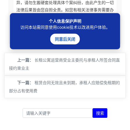
异，请勿生搬硬套处理具体个案纠纷，由此产生的一切
法律后果皆由您自担全责。如您有相关法律事务需要办
理请联系咨询专业执业律师获取针对性法律意见。本站
个人信息保护声明
刊载内容版权归原权利人，如涉及您的权益可联系处
访问本站需同意使用cookie技术以改进用户体验。
理。
同意后关闭
上一篇：
长租公寓运营商受业主委托与承租人所签合同直
接约束业主
下一篇：
租赁合同无效且未到期，承租人应赔偿免租期的
部分占有使用费
搜索