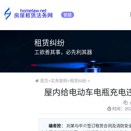
繁體
租赁纠纷
工欲善其事，必先利其器
首页
>
实务案例
>
租赁纠纷
>
屋内给电动车电瓶充电
时间：
20
编者按：
刘某与中介签订租赁合同及消防安