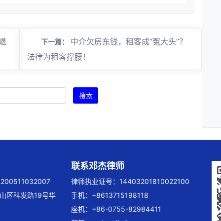
退
中介欠房东钱，租客成“冤大头”？
下一篇：
法律为租客撑腰！
搜索
联系邓杰律师
00511032007
律师执业证号：14403201810022100
山区科发路19号华
手机：+8613715198118
座机：+86-0755-82984411