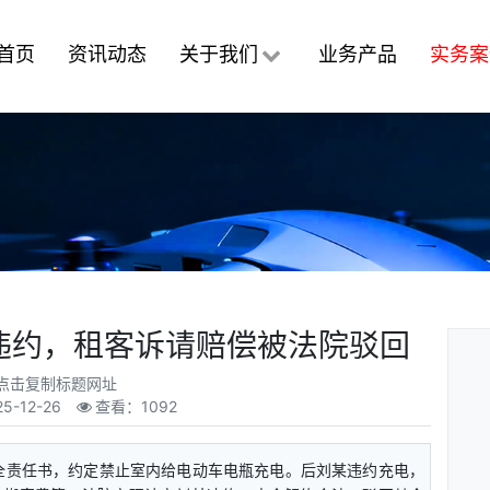
首页
资讯动态
关于我们
业务产品
实务案
违约，租客诉请赔偿被法院驳回
点击复制标题网址
25-12-26
查看：1092
全责任书，约定禁止室内给电动车电瓶充电。后刘某违约充电，