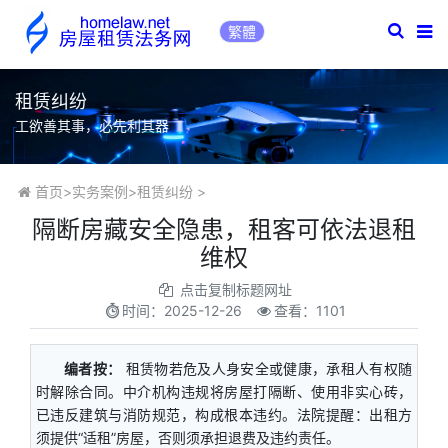
繁體
租赁纠纷
工欲善其事，必先利其器
首页
>
实务案例
>
租赁纠纷
>
隔断房藏安全隐患，租客可依法退租
维权
点击复制标题网址
时间：
2025-12-26
查看：1101
编者按：
租赁物若危及人身安全或健康，承租人有权随
时解除合同。中介机构违规将房屋打隔断、使用非实心砖，
已违反建筑与消防规范，构成根本违约。法院提醒：出租方
须提供“适租”房屋，否则须承担退费及违约责任。