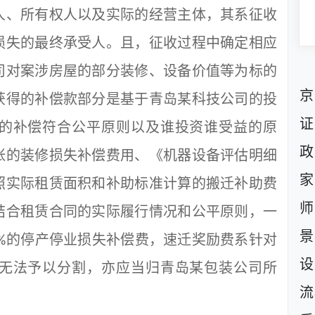
人、所有权人以及实际的经营主体，其系征收
损失的最终承受人。且，征收过程中确定相应
司对案涉房屋的部分装修、设备价值等为标的
京
获得的补偿款部分是基于青岛某科技公司的投
证
的补偿符合公平原则以及谁投资谁受益的原
政
张的装修损失补偿费用、《机器设备评估明细
家
照实际租赁面积和补助标准计算的搬迁补助费
师
结合租赁合同的实际履行情况和公平原则，一
景
%的停产停业损失补偿费，速迁奖励费系针对
设
无法予以分割，亦应当归青岛某包装公司所
流