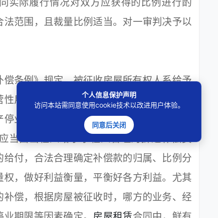
同实际履行情况对双方应获得的比例进行酌
合法范围，且裁量比例适当。对一审判决予以
偿条例》规定，被征收房屋所有权人系给予
个人信息保护声明
营性用房，在房屋被征收时，承租人亦势必会
访问本站需同意使用cookie技术以改进用户体验。
产停业等损失，该损失与房屋征收行为之间存
同意后关闭
应当由出租人给予承租人合理的拆迁补偿费
的给付，合法合理确定补偿款的归属、比例分
量权，做好利益衡量，平衡好各方利益。尤其
的补偿，根据房屋被征收时，哪方的业务、经
停业期限等因素确定。
房屋租赁
合同中，鲜有