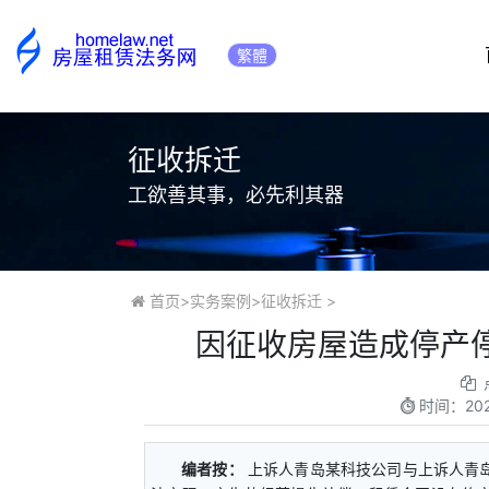
繁體
征收拆迁
工欲善其事，必先利其器
首页
>
实务案例
>
征收拆迁
>
因征收房屋造成停产
时间：
20
编者按：
上诉人青岛某科技公司与上诉人青