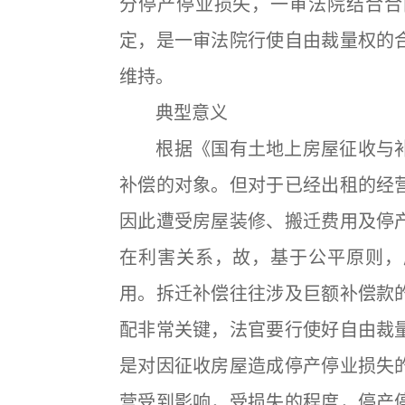
分停产停业损失，一审法院结合合
定，是一审法院行使自由裁量权的
维持。
典型意义
根据《国有土地上房屋征收与补
补偿的对象。但对于已经出租的经
因此遭受房屋装修、搬迁费用及停
在利害关系，故，基于公平原则，
用。拆迁补偿往往涉及巨额补偿款
配非常关键，法官要行使好自由裁
是对因征收房屋造成停产停业损失
营受到影响，受损失的程度，停产