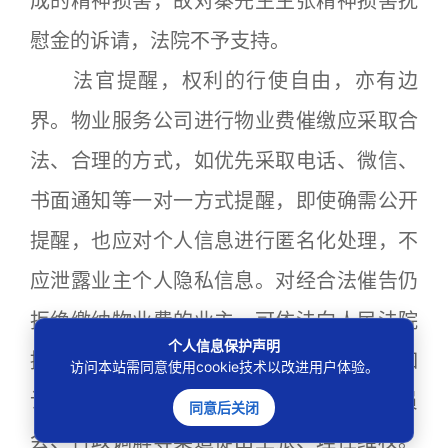
成的精神损害，故对秦先生主张精神损害抚
慰金的诉请，法院不予支持。
法官提醒，权利的行使自由，亦有边
界。物业服务公司进行物业费催缴应采取合
法、合理的方式，如优先采取电话、微信、
书面通知等一对一方式提醒，即使确需公开
提醒，也应对个人信息进行匿名化处理，不
应泄露业主个人隐私信息。对经合法催告仍
拒绝缴纳物业费的业主，可依法向人民法院
个人信息保护声明
提起诉讼。业主也应依法履行缴费义务，如
访问本站需同意使用cookie技术以改进用户体验。
认为物业服务存在瑕疵，可通过业主委员
同意后关闭
会、行政调解等渠道提出主张、理性维权。