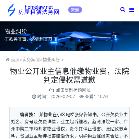
繁體
物业纠纷
工欲善其事，必先利其器
首页
>
实务案例
>
物业纠纷
>
物业公开业主信息催缴物业费，法院
判定侵权需道歉
点击复制标题网址
时间：
2026-02-07
查看：1076
编者按：
某物业在小区电梯张贴告知书，公开欠费业主
姓名、房号及欠费详情，业主起诉维权。荔湾法院一审、广
州中院二审均判定物业侵权，责令其停止侵害、张贴致歉声
明，驳回业主精神损害赔偿诉求，明确物业催缴需合法，不