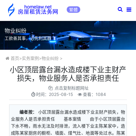
繁體
物业纠纷
工欲善其事，必先利其器
首页
>
实务案例
>
物业纠纷
>
​小区顶层露台漏水造成楼下业主财产
损失，物业服务人是否承担责任
点击复制标题网址
时间：
2025-08-15
查看：1084
编者按：
小区顶层露台漏水造成楼下业主财产损失，物
业服务人是否承担责任 基本案情 由于小区顶层露台
下水不畅，雨水无法及时排泄，流入楼下业主陈某家中，造
成陈某家厨房的橱柜、墙面、煤气灶、地面等处过水。陈某