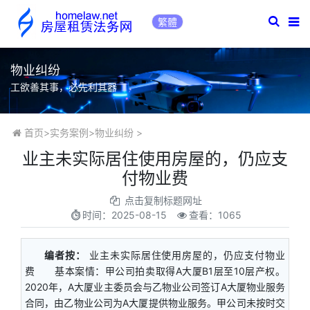
繁體
物业纠纷
工欲善其事，必先利其器
首页
>
实务案例
>
物业纠纷
>
​业主未实际居住使用房屋的，仍应支
付物业费
点击复制标题网址
时间：
2025-08-15
查看：1065
编者按：
业主未实际居住使用房屋的，仍应支付物业
费 基本案情：甲公司拍卖取得A大厦B1层至10层产权。
2020年，A大厦业主委员会与乙物业公司签订A大厦物业服务
合同，由乙物业公司为A大厦提供物业服务。甲公司未按时交