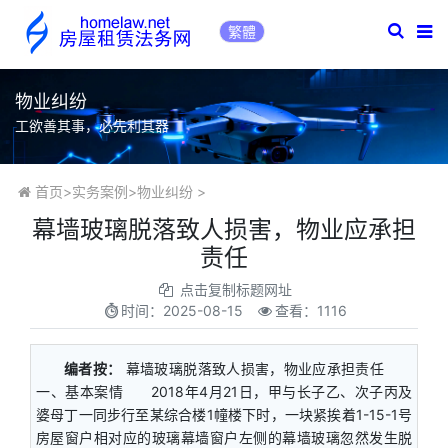
繁體
物业纠纷
工欲善其事，必先利其器
首页
>
实务案例
>
物业纠纷
>
​幕墙玻璃脱落致人损害，物业应承担
责任
点击复制标题网址
时间：
2025-08-15
查看：1116
编者按：
幕墙玻璃脱落致人损害，物业应承担责任
一、基本案情 2018年4月21日，甲与长子乙、次子丙及
婆母丁一同步行至某综合楼1幢楼下时，一块紧挨着1-15-1号
房屋窗户相对应的玻璃幕墙窗户左侧的幕墙玻璃忽然发生脱