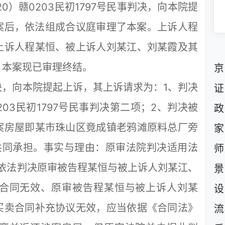
0）赣0203民初1797号民事判决，向本院提
日立案后，依法组成合议庭审理了本案。上诉人程
上诉人程某恒、被上诉人刘某江、刘某霞及其
。本案现已审理终结。
京
向本院提起上诉，其上诉请求为：1、判决
证
203民初1797号民事判决第二项；2、判决被
政
案房屋即某市珠山区竟成镇老鸦滩原料总厂旁
家
共同承担。事实与理由：原审法院判决适用法
师
依法判决原审被告程某恒与被上诉人刘某江、
景
合同无效、原审被告程某恒与被上诉人刘某
设
买卖合同补充协议无效，应当依据《合同法》
流