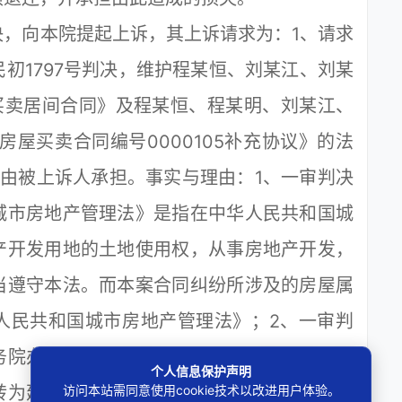
向本院提起上诉，其上诉请求为：1、请求
3民初1797号判决，维护程某恒、刘某江、刘某
屋买卖居间合同》及程某恒、程某明、刘某江、
《房屋买卖合同编号0000105补充协议》的法
由被上诉人承担。事实与理由：1、一审判决
城市房地产管理法》是指在中华人民共和国城
产开发用地的土地使用权，从事房地产开发，
当遵守本法。而本案合同纠纷所涉及的房屋属
人民共和国城市房地产管理法》；2、一审判
务院办公厅关于严格执行有关农村集体建设用
个人信息保护声明
访问本站需同意使用cookie技术以改进用户体验。
转为建设用地，依法纠正乱占农用地进行非农