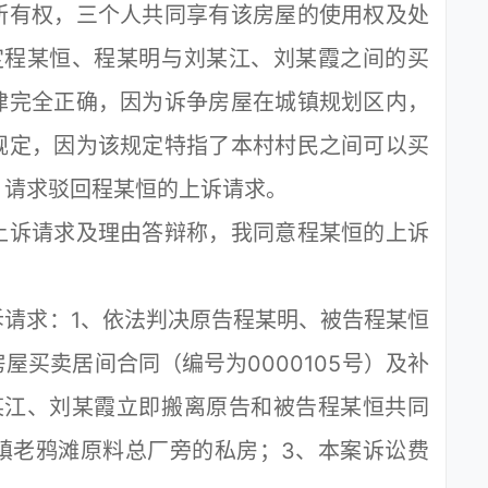
所有权，三个人共同享有该房屋的使用权及处
定程某恒、程某明与刘某江、刘某霞之间的买
律完全正确，因为诉争房屋在城镇规划区内，
规定，因为该规定特指了本村村民之间可以买
，请求驳回程某恒的上诉请求。
诉请求及理由答辩称，我同意程某恒的上诉
求：1、依法判决原告程某明、被告程某恒
屋买卖居间合同（编号为0000105号）及补
某江、刘某霞立即搬离原告和被告程某恒共同
镇老鸦滩原料总厂旁的私房；3、本案诉讼费