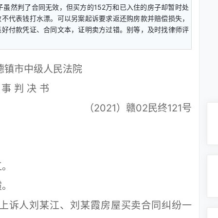
子虽然判了合同无效，但买方的152万和已入住的房子却暂时处
效不代表钱打水漂。可以另案起诉要求返还购房款并赔偿损失，
集好付款凭证、合同文本，证明卖方过错。别等，及时找律师评
德镇市中级人民法院
 事 判 决 书
（2021）赣02民终121号
。
。
江。
霞。
诉人刘某江、刘某霞房屋买卖合同纠纷一