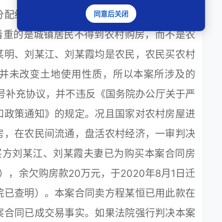
分配给本村村民，城镇居民不得到农村购买宅
同意后关闭
着重的是城镇居民不得到农村购房，而不是农
某明、刘某江、刘某霞均是农民，农民买农村
并未改变土地使用性质，所以本案所涉及的
05号补充协议，并不违反《国务院办公厅关于严
和政策通知》的规定。况且国家对农村房屋进
房，在农民间流通，盘活农村经济，一审判决
买方刘某江、刘某霞夫妻已为购买本案合同房
），余欠购房款20万元，于2020年8月1日迁
院已查明）。本案合同卖方程某恒已用此款在
案合同已成交易事实。如果法院强行判决本案