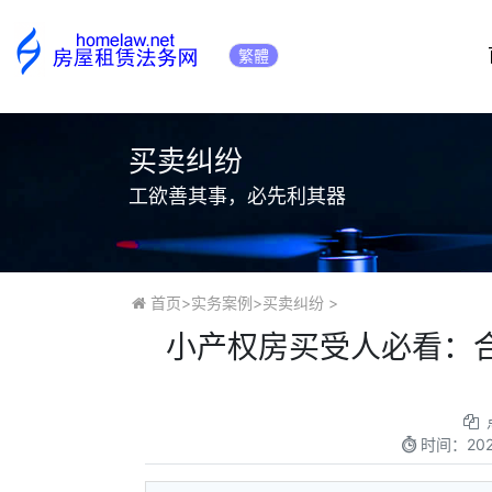
繁體
买卖纠纷
工欲善其事，必先利其器
首页
>
实务案例
>
买卖纠纷
>
小产权房买受人必看：
时间：
20