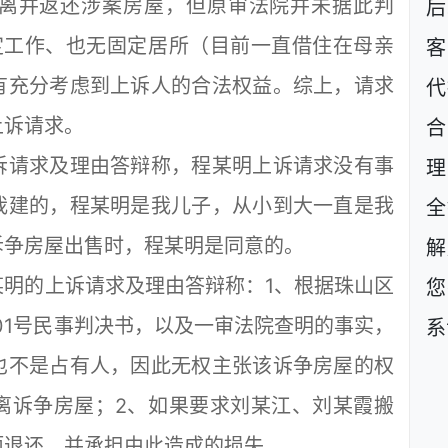
离并返还涉案房屋，但原审法院并未据此判
后
定工作、也无固定居所（目前一直借住在母亲
客
有充分考虑到上诉人的合法权益。综上，请求
代
上诉请求。
请求及理由答辩称，程某明上诉请求没有事
理
我建的，程某明是我儿子，从小到大一直是我
全
诉争房屋出售时，程某明是同意的。
解
的上诉请求及理由答辩称：1、根据珠山区
您
第01号民事判决书，以及一审法院查明的事实，
系
也不是占有人，因此无权主张该诉争房屋的权
离诉争房屋；2、如果要求刘某江、刘某霞搬
项退还，并承担由此造成的损失。