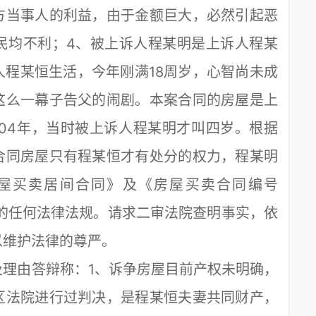
方当事人的利益，由于金额巨大，必然引起恶
民均不利；4、被上诉人程某明是上诉人程某
程某恒生活，今年刚满18周岁，心智尚未成
这么一幕子告父的闹剧。本案合同的房屋是上
04年，当时被上诉人程某明才叫四岁。根据
合同房屋只有程某恒才有处分的权力，程某明
屋买卖居间合同》及《房屋买卖合同编号
国家的任何法律法规。请求二审法院查明事实，依
以维护法律的尊严。
由答辩称：1、诉争房屋目前产权未明确，
区法院进行过判决，是程某恒夫妻共同财产，