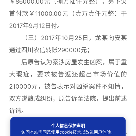
￥86000.00元（捌万陆仟元整），另下欠
首付款￥11000.00元（壹万壹仟元整）于
2017年9月12日付。
（三）2017年10月25日，龙某向安某
通过四川农信转账290000元；
后原告认为案涉房屋发生凶案，属于重
大瑕疵，要求被告返还超出市场价值的
210000元，被告表示对凶杀案件不知情，
双方遂酿成纠纷，原告诉至法院，提出前述
诉请。
审理中，被告表示证人吴某系其姐夫。
个人信息保护声明
访问本站需同意使用cookie技术以改进用户体验。
原、被告均表示原告已将案涉房款