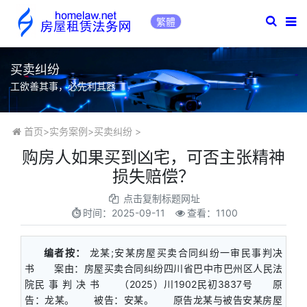
繁體
买卖纠纷
工欲善其事，必先利其器
首页
>
实务案例
>
买卖纠纷
>
购房人如果买到凶宅，可否主张精神
损失赔偿？
点击复制标题网址
时间：
2025-09-11
查看：1100
编者按：
龙某;安某房屋买卖合同纠纷一审民事判决
书 案由：房屋买卖合同纠纷四川省巴中市巴州区人民法
院民 事 判 决 书 （2025）川1902民初3837号 原
告：龙某。 被告：安某。 原告龙某与被告安某房屋