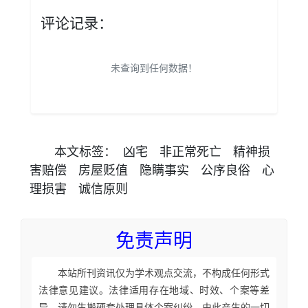
评论记录：
未查询到任何数据！
本文
标签
：
凶宅
非正常死亡
精神损
害赔偿
房屋贬值
隐瞒事实
公序良俗
心
理损害
诚信原则
免责声明
本站所刊资讯仅为学术观点交流，不构成任何形式
法律意见建议。法律适用存在地域、时效、个案等差
异，请勿生搬硬套处理具体个案纠纷，由此产生的一切