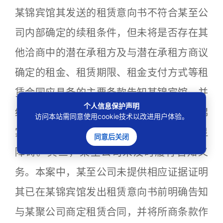
某锦宾馆其发送的租赁意向书不符合某至公
司内部确定的续租条件，但未将是否存在其
他洽商中的潜在承租方及与潜在承租方商议
确定的租金、租赁期限、租金支付方式等租
赁合同应具备的主要条款告知某锦宾馆，并
个人信息保护声明
给予某锦宾馆合理期限考虑回复，致使某锦
访问本站需同意使用cookie技术以改进用户体验。
宾馆行使“同等条件”下优先承租权存在明显
同意后关闭
障碍。其三，某至公司未及时履行告知义
务。本案中，某至公司未提供相应证据证明
其已在某锦宾馆发出租赁意向书前明确告知
与某聚公司商定租赁合同，并将所商条款作