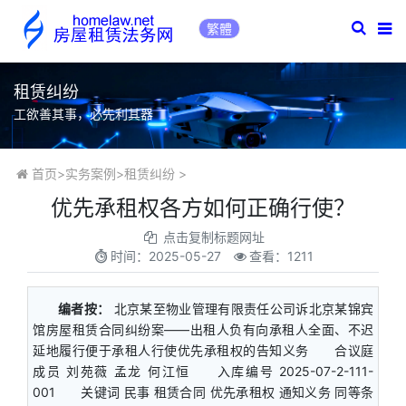
繁體
租赁纠纷
工欲善其事，必先利其器
首页
>
实务案例
>
租赁纠纷
>
优先承租权各方如何正确行使？
点击复制标题网址
时间：
2025-05-27
查看：1211
编者按：
北京某至物业管理有限责任公司诉北京某锦宾
馆房屋租赁合同纠纷案——出租人负有向承租人全面、不迟
延地履行便于承租人行使优先承租权的告知义务 合议庭
成员 刘苑薇 孟龙 何江恒 入库编号 2025-07-2-111-
001 关键词 民事 租赁合同 优先承租权 通知义务 同等条