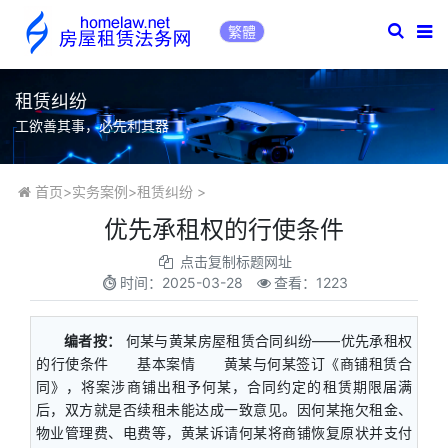
繁體
租赁纠纷
工欲善其事，必先利其器
首页
>
实务案例
>
租赁纠纷
>
优先承租权的行使条件
点击复制标题网址
时间：
2025-03-28
查看：1223
编者按：
何某与黄某房屋租赁合同纠纷——优先承租权
的行使条件 基本案情 黄某与何某签订《商铺租赁合
同》，将案涉商铺出租予何某，合同约定的租赁期限届满
后，双方就是否续租未能达成一致意见。因何某拖欠租金、
物业管理费、电费等，黄某诉请何某将商铺恢复原状并支付