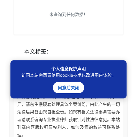
未查询到任何数据！
本文
标签
：
个人信息保护声明
免责声明
访问本站需同意使用cookie技术以改进用户体验。
同意后关闭
本站所刊资讯仅为学术观点交流，不构成任何形式
法律意见建议。法律适用存在地域、时效、个案等差
异，请勿生搬硬套处理具体个案纠纷，由此产生的一切
法律后果皆由您自担全责。如您有相关法律事务需要办
理请联系咨询专业执业律师获取针对性法律意见。本站
刊载内容版权归原权利人，如涉及您的权益可联系处
理。