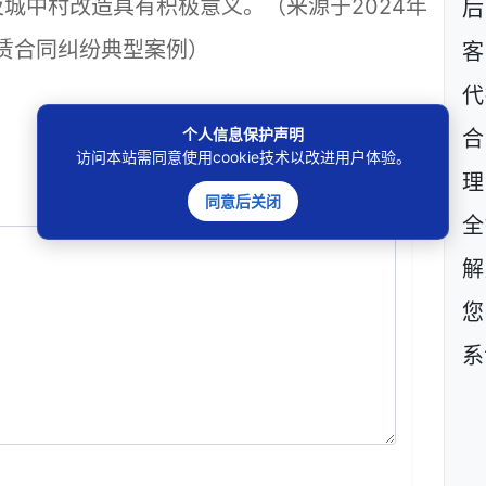
及城中村改造具有积极意义。
（来源于2024年
后
租赁合同纠纷典型案例）
客
代
个人信息保护声明
访问本站需同意使用cookie技术以改进用户体验。
理
同意后关闭
全
解
您
系