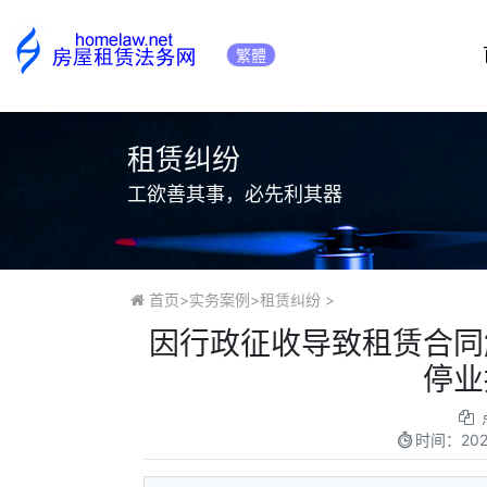
繁體
租赁纠纷
工欲善其事，必先利其器
首页
>
实务案例
>
租赁纠纷
>
因行政征收导致租赁合同
停业
时间：
202