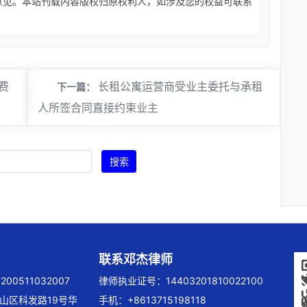
意见。本站刊载内容版权归原权利人，如涉及您的权益可联系
费
长租公寓运营商受业主委托与承租
下一篇：
人所签合同直接约束业主
搜索
联系邓杰律师
00511032007
律师执业证号：14403201810022100
山区科发路19号华
手机：+8613715198118