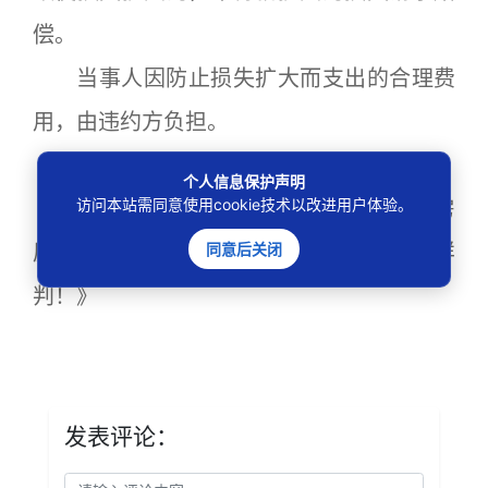
偿。
当事人因防止损失扩大而支出的合理费
用，由违约方负担。
供稿：北京通州法院
个人信息保护声明
访问本站需同意使用cookie技术以改进用户体验。
原标题：《租客“跑路”后物品没搬，房
屋占用费能算到“天荒地老”？通州法院这样
同意后关闭
判！》
发表评论：