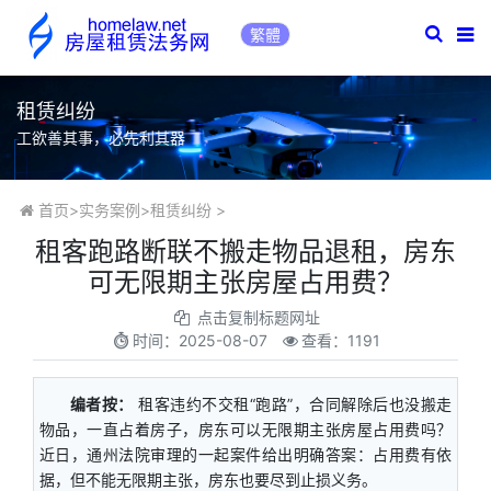
繁體
租赁纠纷
工欲善其事，必先利其器
首页
>
实务案例
>
租赁纠纷
>
租客跑路断联不搬走物品退租，房东
可无限期主张房屋占用费？
点击复制标题网址
时间：
2025-08-07
查看：1191
编者按：
租客违约不交租“跑路”，合同解除后也没搬走
物品，一直占着房子，房东可以无限期主张房屋占用费吗？
近日，通州法院审理的一起案件给出明确答案：占用费有依
据，但不能无限期主张，房东也要尽到止损义务。