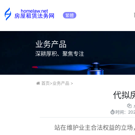
繁體
业务产品
深耕厚积、聚焦专注
首页
>
业务产品
>
代拟
时间：
20
站在维护业主合法权益的立场，