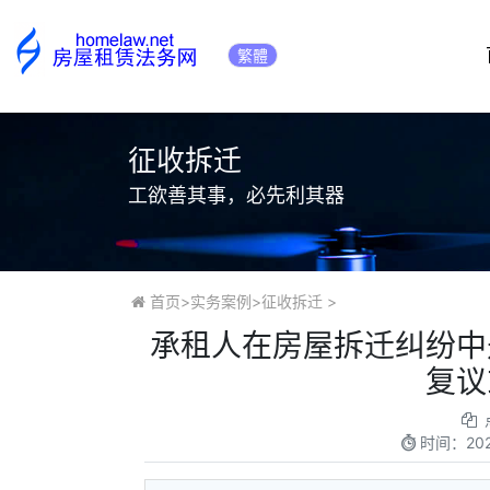
繁體
征收拆迁
工欲善其事，必先利其器
首页
>
实务案例
>
征收拆迁
>
承租人在房屋拆迁纠纷中
复议
时间：
20