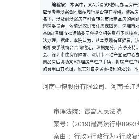
编者按：
本案中，某A诉请某B协助办理房
应予考量涉案合同继续履行是否存在障碍。涉案房
名下，涉及到涉案房产可否转为市场商品房的问题
运输委员会，依前述深圳市住房保障署、深圳市x
某B向深圳市xx运输委员会提交相关资料予以核
法办理。据此，本院认为，从本案现有证据看，涉
的相关手续符合合同约定，理据充分，应予支持。
会、深圳市住房保障署、深圳市不动产登记中心
商品房后协助某A办理房产过户手续，将房产过户
的费用由其承担，属其对自身民事权利的处分，本
河南中博股份有限公司、河南长江
审理法院：最高人民法院
案号：(2019)最高法行申89
案由 ：行政>行政行为>行政复