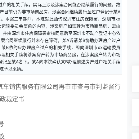
产过户的相关手续，实际上涉及涉案合同能否继续履行的问题，故
产目前仍为非市场商品房，涉案合同继续履行至过户登记于某A
。本案二审期间，本院就此函询深圳市住房保障署、深圳市xx
x运输委员会复函的内容，涉案房产如需转为市场商品房，需由
查，并由深圳市住房保障署审核同意后至深圳市不动产登记中心依
案合同继续履行并未存在障碍，某A诉请某B协助办理房产过户
某B依约应办理房产过户的相关手续，即向深圳市xx运输委员
办理相关手续将涉案房产转为市场商品房，在涉案房产转为市场
登记至某A名下。某A向本院确认某B办理前述房产过户相关手续
院予以采纳。
汽车销售服务有限公司再审审查与审判监督行
政裁定书
93号
议